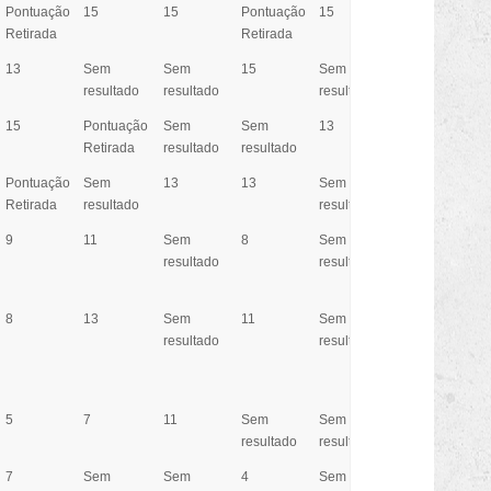
Pontuação
15
15
Pontuação
15
15
Po
Retirada
Retirada
Ret
13
Sem
Sem
15
Sem
13
15
resultado
resultado
resultado
15
Pontuação
Sem
Sem
13
11
13
Retirada
resultado
resultado
Pontuação
Sem
13
13
Sem
Pontuação
11
Retirada
resultado
resultado
Retirada
9
11
Sem
8
Sem
9
8
resultado
resultado
8
13
Sem
11
Sem
Sem
Se
resultado
resultado
resultado
res
5
7
11
Sem
Sem
7
Po
resultado
resultado
Ret
7
Sem
Sem
4
Sem
Sem
7