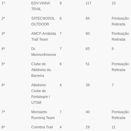
1ª
EDV-VIANA
9
117
15
TRAIL
2ª
SATECNOSOL
6
84
Pontuação
OUTDOOR
Retirada
3ª
AMCF-Arrábida
7
80
Pontuação
Trail Team
Retirada
4ª
Dr.
7
65
9
Merino/4moove
5ª
Clube de
6
51
Pontuação
Atletismo da
Retirada
Barreira
6ª
Atletismo
4
39
7
Clube de
Portalegre /
UTSM
7ª
Monsanto
7
40
Pontuação
Running Team
Retirada
8ª
Coimbra Trail
4
29
11