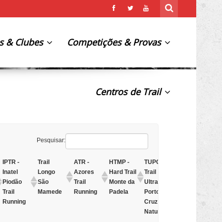
s & Clubes
Competições & Provas
Centros de Trail
Pesquisar:
IPTR -
Trail
ATR -
HTMP -
TUPCN -
UTRP -
DT 
Inatel
Longo
Azores
Hard Trail
Trail
Ultra
Dur
Piodão
São
Trail
Monte da
Ultra
Trilhos
Trail
Mamede
Running
Padela
Porto da
Rocha da
Running
Cruz
Pena
Natura